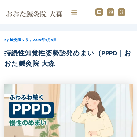
内
L
I
T
容
i
n
h
n
s
r
を
e
t
e
ス
a
a
g
d
キ
r
s
ッ
a
By
鍼灸師マサ
/
2025年6月5日
プ
m
持続性知覚性姿勢誘発めまい（PPPD｜お
おた鍼灸院 大森