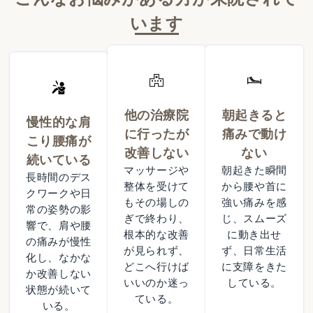
います
他の治療院
朝起きると
慢性的な肩
に行ったが
痛みで動け
こり腰痛が
改善しない
ない
続いている
マッサージや
朝起きた瞬間
長時間のデス
整体を受けて
から腰や首に
クワークや日
もその場しの
強い痛みを感
常の姿勢の影
ぎで終わり、
じ、スムーズ
響で、肩や腰
根本的な改善
に動き出せ
の痛みが慢性
が見られず、
ず、日常生活
化し、なかな
どこへ行けば
に支障をきた
か改善しない
いいのか迷っ
している。
状態が続いて
ている。
いる。