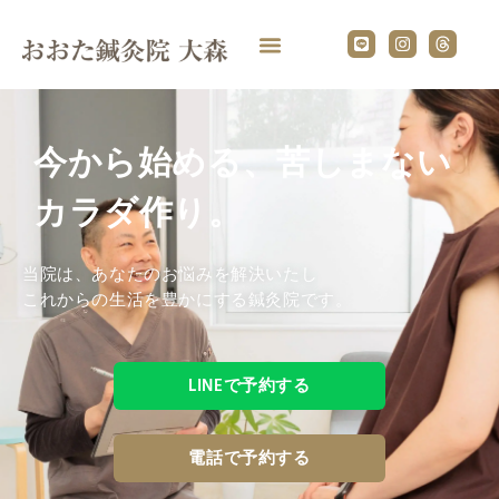
内
L
I
T
容
i
n
h
n
s
r
を
e
t
e
ス
a
a
g
d
キ
r
s
ッ
a
今から始める、苦しまない
プ
m
カラダ作り。
当院は、あなたのお悩みを解決いたし
これからの生活を豊かにする鍼灸院です。
LINEで予約する
電話で予約する