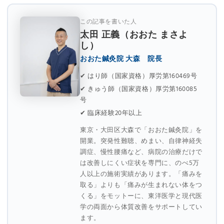
この記事を書いた人
太田 正義（おおた まさよ
し）
おおた鍼灸院 大森 院長
✔ はり師（国家資格）厚労第160469号
✔ きゅう師（国家資格）厚労第160085
号
✔ 臨床経験20年以上
東京・大田区大森で「おおた鍼灸院」を
開業。突発性難聴、めまい、自律神経失
調症、慢性腰痛など、病院の治療だけで
は改善しにくい症状を専門に、のべ5万
人以上の施術実績があります。「痛みを
取る」よりも「痛みが生まれない体をつ
くる」をモットーに、東洋医学と現代医
学の両面から体質改善をサポートしてい
ます。