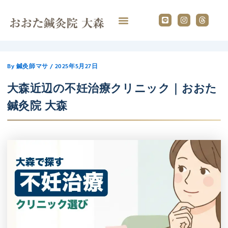
内
L
I
T
容
i
n
h
n
s
r
を
e
t
e
ス
a
a
g
d
キ
r
s
ッ
a
By
鍼灸師マサ
/
2025年5月27日
プ
m
大森近辺の不妊治療クリニック｜おおた
鍼灸院 大森