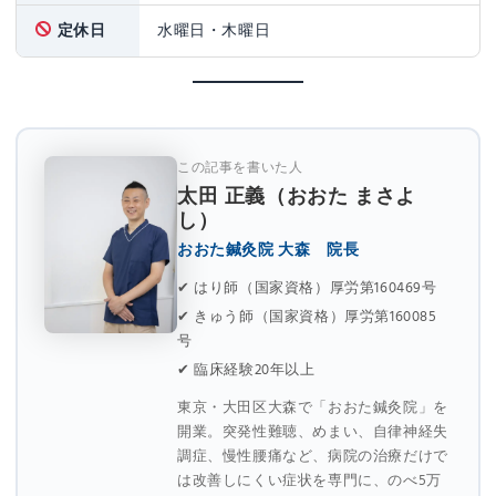
定休日
水曜日・木曜日
この記事を書いた人
太田 正義（おおた まさよ
し）
おおた鍼灸院 大森 院長
✔ はり師（国家資格）厚労第160469号
✔ きゅう師（国家資格）厚労第160085
号
✔ 臨床経験20年以上
東京・大田区大森で「おおた鍼灸院」を
開業。突発性難聴、めまい、自律神経失
調症、慢性腰痛など、病院の治療だけで
は改善しにくい症状を専門に、のべ5万