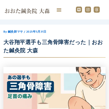
内
L
I
T
容
i
n
h
n
s
r
を
e
t
e
ス
a
a
g
d
キ
r
s
ッ
a
By
鍼灸師マサ
/
2025年5月31日
プ
m
大谷翔平選手も三角骨障害だった｜おお
た鍼灸院 大森